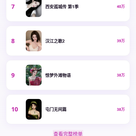
7
西安孤城传 第1季
40万
8
汉江之歌2
39万
9
惊梦外滩物语
38万
10
屯门无间篇
38万
查看完整榜单