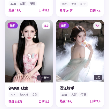
2025
成都
喜剧
2025
重庆
犯罪
热度
19万
口碑
8.8
热度
21万
口碑
7.8
最新
8.9
最新
7.4
7集
144分钟
汉江猎手
铜锣湾 孤城
2025
大邱
传记
2025
深水埗
喜剧
热度
19万
口碑
7.4
热度
8.6万
口碑
8.9