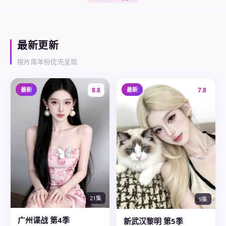
最新更新
按片库年份优先呈现
最新
8.8
最新
7.8
21集
9集
广州谍战 第4季
新武汉黎明 第5季