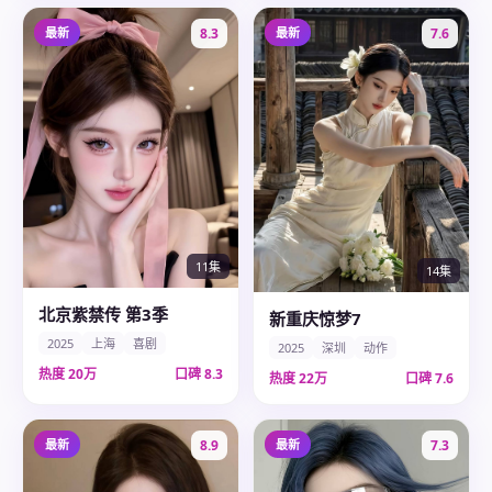
最新
8.3
最新
7.6
11集
14集
北京紫禁传 第3季
新重庆惊梦7
2025
上海
喜剧
2025
深圳
动作
热度
20万
口碑
8.3
热度
22万
口碑
7.6
最新
8.9
最新
7.3