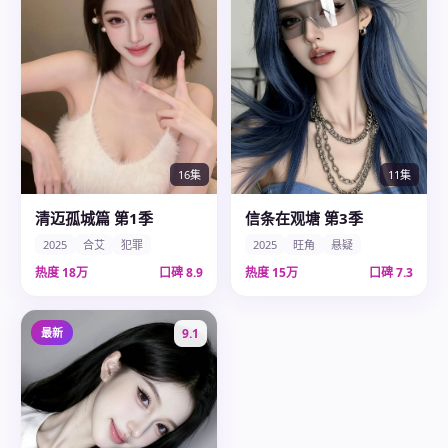
11集
16集
信条在观塘 第3季
清迈孤城篇 第1季
2025
旺角
悬疑
2025
合艾
犯罪
热度
15万
口碑
7.3
热度
18万
口碑
8.9
最新
9.1