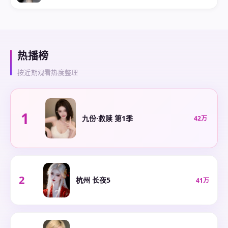
热播榜
按近期观看热度整理
1
九份·救赎 第1季
42万
2
杭州 长夜5
41万