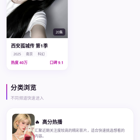
20集
西安孤城传 第1季
2025
南京
科幻
热度
40万
口碑
9.1
分类浏览
不同频道快速进入
🔥
高分热播
汇聚近期关注度较高的精彩影片，适合快速挑选想看的
内容。