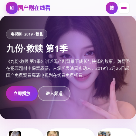
国产剧在线看
剧
搜
国产剧在线看
-
国产免费观看高
电视剧
·
2019
·
新北
九份·救赎 第1季
《九份·救赎 第1季》讲述国产剧背景下成长与抉择的故事，魏德圣
在犯罪题材中保留质感，言承旭表演真实动人，2019年2月26日起
国产免费观看高清电视剧在线看免费畅看。
立即播放
进入频道