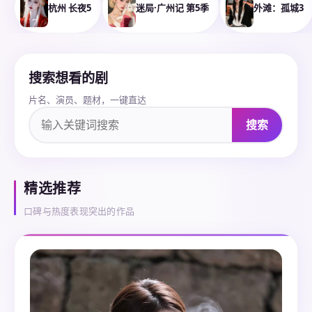
杭州 长夜5
迷局·广州记 第5季
外滩：孤城3
搜索想看的剧
片名、演员、题材，一键直达
搜索
精选推荐
口碑与热度表现突出的作品