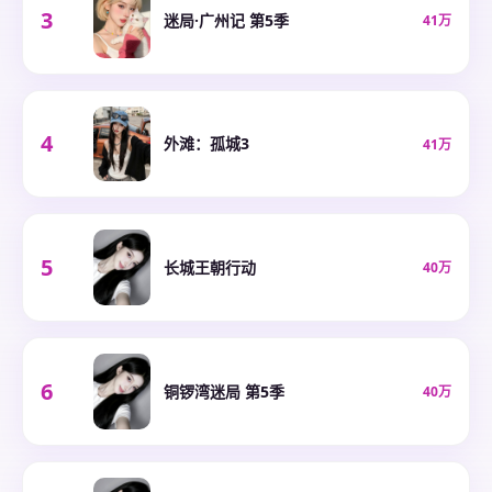
3
迷局·广州记 第5季
41万
4
外滩：孤城3
41万
5
长城王朝行动
40万
6
铜锣湾迷局 第5季
40万